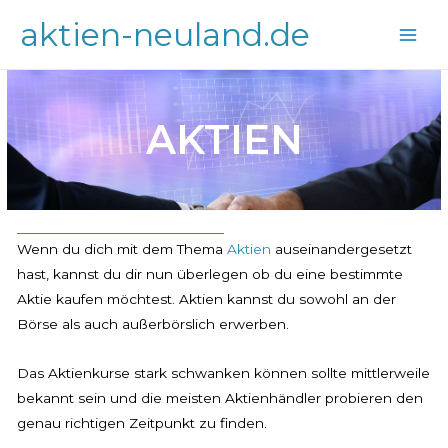
aktien-neuland.de
AKTIEN
Wenn du dich mit dem Thema
Aktien
auseinandergesetzt
hast, kannst du dir nun überlegen ob du eine bestimmte
Aktie kaufen möchtest. Aktien kannst du sowohl an der
Börse als auch außerbörslich erwerben.
Das Aktienkurse stark schwanken können sollte mittlerweile
bekannt sein und die meisten Aktienhändler probieren den
genau richtigen Zeitpunkt zu finden.