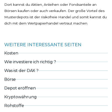
Dort kannst du Aktien, Anleihen oder Fondsanteile an
Börsen kaufen oder auch verkaufen. Der große Vorteil des
Musterdepots ist der risikofreie Handel und somit kannst du
dich mit dem Wertpapierhandel vertraut machen.
WEITERE INTERESSANTE SEITEN
Kosten
Wie investiere ich richtig ?
Was ist der DAX ?
Börse
Depot eröffnen
Kryptowährung
Rohstoffe